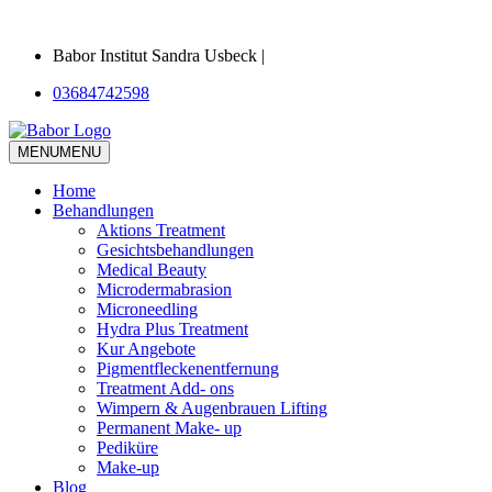
Babor Institut Sandra Usbeck |
03684742598
MENU
MENU
Home
Behandlungen
Aktions Treatment
Gesichtsbehandlungen
Medical Beauty
Microdermabrasion
Microneedling
Hydra Plus Treatment
Kur Angebote
Pigmentfleckenentfernung
Treatment Add- ons
Wimpern & Augenbrauen Lifting
Permanent Make- up
Pediküre
Make-up
Blog