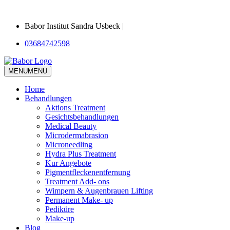
Babor Institut Sandra Usbeck |
03684742598
MENU
MENU
Home
Behandlungen
Aktions Treatment
Gesichtsbehandlungen
Medical Beauty
Microdermabrasion
Microneedling
Hydra Plus Treatment
Kur Angebote
Pigmentfleckenentfernung
Treatment Add- ons
Wimpern & Augenbrauen Lifting
Permanent Make- up
Pediküre
Make-up
Blog