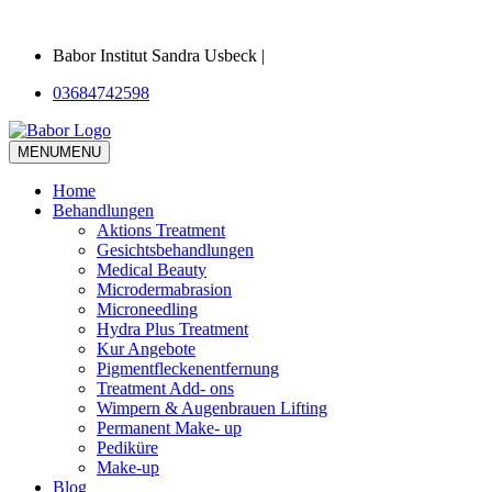
Babor Institut Sandra Usbeck |
03684742598
MENU
MENU
Home
Behandlungen
Aktions Treatment
Gesichtsbehandlungen
Medical Beauty
Microdermabrasion
Microneedling
Hydra Plus Treatment
Kur Angebote
Pigmentfleckenentfernung
Treatment Add- ons
Wimpern & Augenbrauen Lifting
Permanent Make- up
Pediküre
Make-up
Blog