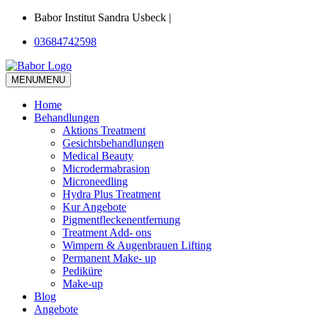
Babor Institut Sandra Usbeck |
03684742598
MENU
MENU
Home
Behandlungen
Aktions Treatment
Gesichtsbehandlungen
Medical Beauty
Microdermabrasion
Microneedling
Hydra Plus Treatment
Kur Angebote
Pigmentfleckenentfernung
Treatment Add- ons
Wimpern & Augenbrauen Lifting
Permanent Make- up
Pediküre
Make-up
Blog
Angebote