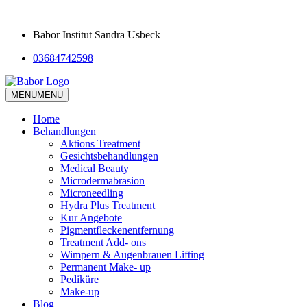
Babor Institut Sandra Usbeck |
03684742598
MENU
MENU
Home
Behandlungen
Aktions Treatment
Gesichtsbehandlungen
Medical Beauty
Microdermabrasion
Microneedling
Hydra Plus Treatment
Kur Angebote
Pigmentfleckenentfernung
Treatment Add- ons
Wimpern & Augenbrauen Lifting
Permanent Make- up
Pediküre
Make-up
Blog