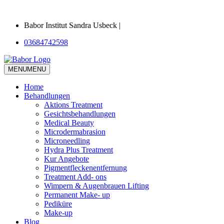
Babor Institut Sandra Usbeck |
03684742598
MENU
MENU
Home
Behandlungen
Aktions Treatment
Gesichtsbehandlungen
Medical Beauty
Microdermabrasion
Microneedling
Hydra Plus Treatment
Kur Angebote
Pigmentfleckenentfernung
Treatment Add- ons
Wimpern & Augenbrauen Lifting
Permanent Make- up
Pediküre
Make-up
Blog