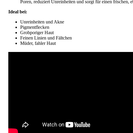
Poren, reduziert Unreinheiten und sorgt für einen frischen, e
Ideal bei:
Unreinheiten und Akne
Pigmentflecken
Grobporiger Haut
Feinen Linien und Fältchen
Müder, fahler Haut