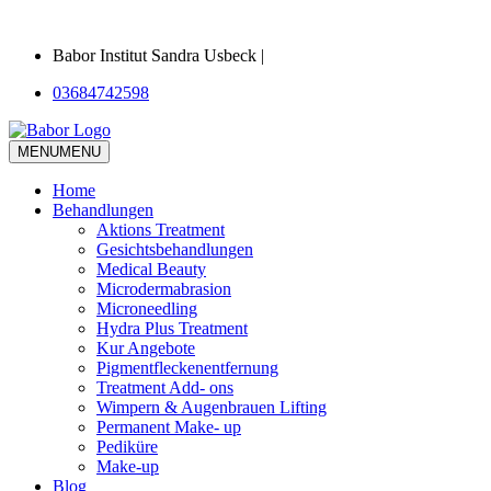
Babor Institut Sandra Usbeck |
03684742598
MENU
MENU
Home
Behandlungen
Aktions Treatment
Gesichtsbehandlungen
Medical Beauty
Microdermabrasion
Microneedling
Hydra Plus Treatment
Kur Angebote
Pigmentfleckenentfernung
Treatment Add- ons
Wimpern & Augenbrauen Lifting
Permanent Make- up
Pediküre
Make-up
Blog