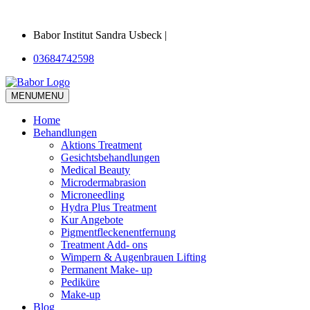
Babor Institut Sandra Usbeck |
03684742598
MENU
MENU
Home
Behandlungen
Aktions Treatment
Gesichtsbehandlungen
Medical Beauty
Microdermabrasion
Microneedling
Hydra Plus Treatment
Kur Angebote
Pigmentfleckenentfernung
Treatment Add- ons
Wimpern & Augenbrauen Lifting
Permanent Make- up
Pediküre
Make-up
Blog