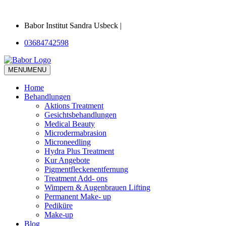
Babor Institut Sandra Usbeck |
03684742598
MENU
MENU
Home
Behandlungen
Aktions Treatment
Gesichtsbehandlungen
Medical Beauty
Microdermabrasion
Microneedling
Hydra Plus Treatment
Kur Angebote
Pigmentfleckenentfernung
Treatment Add- ons
Wimpern & Augenbrauen Lifting
Permanent Make- up
Pediküre
Make-up
Blog