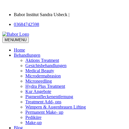
Babor Institut Sandra Usbeck |
03684742598
MENU
MENU
Home
Behandlungen
Aktions Treatment
Gesichtsbehandlungen
Medical Beauty
Microdermabrasion
Microneedling
Hydra Plus Treatment
Kur Angebote
Pigmentfleckenentfernung
Treatment Add- ons
Wimpern & Augenbrauen Lifting
Permanent Make- up
Pediküre
Make-up
Blog