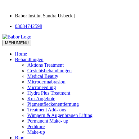
Babor Institut Sandra Usbeck |
03684742598
MENU
MENU
Home
Behandlungen
Aktions Treatment
Gesichtsbehandlungen
Medical Beauty
Microdermabrasion
Microneedling
Hydra Plus Treatment
Kur Angebote
Pigmentfleckenentfernung
Treatment Add- ons
Wimpern & Augenbrauen Lifting
Permanent Make- up
Pediküre
Make-up
Blog