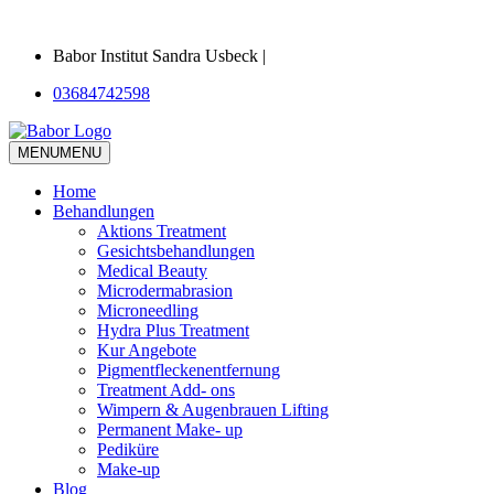
Babor Institut Sandra Usbeck |
03684742598
MENU
MENU
Home
Behandlungen
Aktions Treatment
Gesichtsbehandlungen
Medical Beauty
Microdermabrasion
Microneedling
Hydra Plus Treatment
Kur Angebote
Pigmentfleckenentfernung
Treatment Add- ons
Wimpern & Augenbrauen Lifting
Permanent Make- up
Pediküre
Make-up
Blog