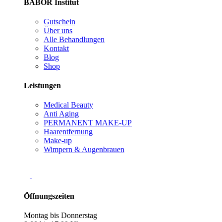
BABOR Institut
Gutschein
Über uns
Alle Behandlungen
Kontakt
Blog
Shop
Leistungen
Medical Beauty
Anti Aging
PERMANENT MAKE-UP
Haarentfernung
Make-up
Wimpern & Augenbrauen
Öffnungszeiten
Montag bis Donnerstag