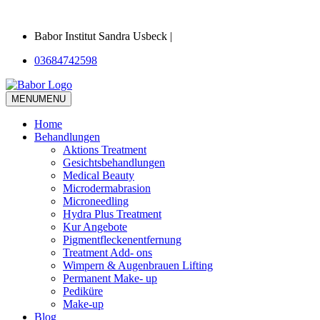
Babor Institut Sandra Usbeck |
03684742598
MENU
MENU
Home
Behandlungen
Aktions Treatment
Gesichtsbehandlungen
Medical Beauty
Microdermabrasion
Microneedling
Hydra Plus Treatment
Kur Angebote
Pigmentfleckenentfernung
Treatment Add- ons
Wimpern & Augenbrauen Lifting
Permanent Make- up
Pediküre
Make-up
Blog