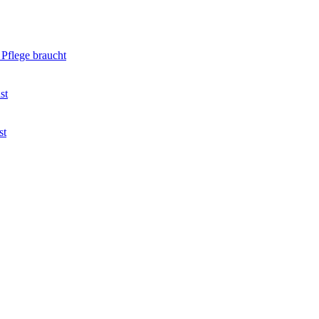
Pflege braucht
st
st