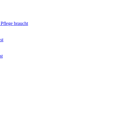
Pflege braucht
st
st