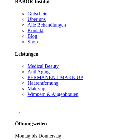
BABOR Institut
Gutschein
Über uns
Alle Behandlungen
Kontakt
Blog
Shop
Leistungen
Medical Beauty
Anti Aging
PERMANENT MAKE-UP
Haarentfernung
Make-up
Wimpern & Augenbrauen
Öffnungszeiten
Montag bis Donnerstag