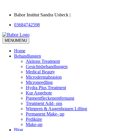
Babor Institut Sandra Usbeck |
03684742598
MENU
MENU
Home
Behandlungen
Aktions Treatment
Gesichtsbehandlungen
Medical Beauty
Microdermabrasion
Microneedling
Hydra Plus Treatment
Kur Angebote
Pigmentfleckenentfernung
Treatment Add- ons
Wimpern & Augenbrauen Lifting
Permanent Make- up
Pediküre
Make-up
Blog