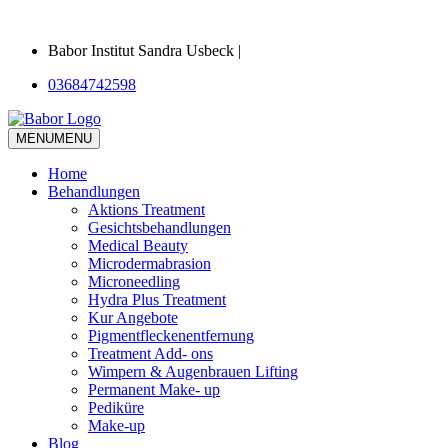
Babor Institut Sandra Usbeck |
03684742598
MENU
MENU
Home
Behandlungen
Aktions Treatment
Gesichtsbehandlungen
Medical Beauty
Microdermabrasion
Microneedling
Hydra Plus Treatment
Kur Angebote
Pigmentfleckenentfernung
Treatment Add- ons
Wimpern & Augenbrauen Lifting
Permanent Make- up
Pediküre
Make-up
Blog