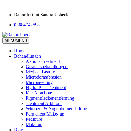
Babor Institut Sandra Usbeck |
03684742598
MENU
MENU
Home
Behandlungen
Aktions Treatment
Gesichtsbehandlungen
Medical Beauty
Microdermabrasion
Microneedling
Hydra Plus Treatment
Kur Angebote
Pigmentfleckenentfernung
Treatment Add- ons
Wimpern & Augenbrauen Lifting
Permanent Make- up
Pediküre
Make-up
Blog