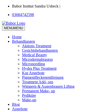
Babor Institut Sandra Usbeck |
03684742598
MENU
MENU
Home
Behandlungen
Aktions Treatment
Gesichtsbehandlungen
Medical Beauty
Microdermabrasion
Microneedling
Hydra Plus Treatment
Kur Angebote
Pigmentfleckenentfernung
Treatment Add- ons
Wimpern & Augenbrauen Lifting
Permanent Make- up
Pediküre
Make-up
Blog
Angebote