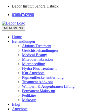
Babor Institut Sandra Usbeck |
03684742598
MENU
MENU
Home
Behandlungen
Aktions Treatment
Gesichtsbehandlungen
Medical Beauty
Microdermabrasion
Microneedling
Hydra Plus Treatment
Kur Angebote
Pigmentfleckenentfernung
Treatment Add- ons
Wimpern & Augenbrauen Lifting
Permanent Make- up
Pediküre
Make-up
Blog
Angebote