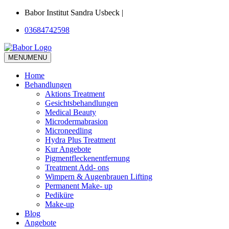
Babor Institut Sandra Usbeck |
03684742598
MENU
MENU
Home
Behandlungen
Aktions Treatment
Gesichtsbehandlungen
Medical Beauty
Microdermabrasion
Microneedling
Hydra Plus Treatment
Kur Angebote
Pigmentfleckenentfernung
Treatment Add- ons
Wimpern & Augenbrauen Lifting
Permanent Make- up
Pediküre
Make-up
Blog
Angebote