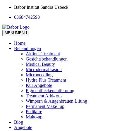
Babor Institut Sandra Usbeck |
03684742598
MENU
MENU
Home
Behandlungen
Aktions Treatment
Gesichtsbehandlungen
Medical Beauty
Microdermabrasion
Microneedling
Hydra Plus Treatment
Kur Angebote
Pigmentfleckenentfernung
Treatment Add- ons
Wimpern & Augenbrauen Lifting
Permanent Make- up
Pediküre
Make-up
Blog
Angebote