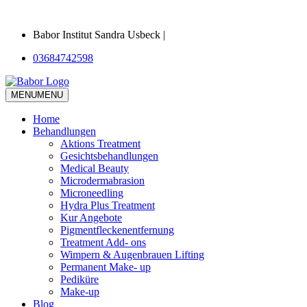
Babor Institut Sandra Usbeck |
03684742598
MENU
MENU
Home
Behandlungen
Aktions Treatment
Gesichtsbehandlungen
Medical Beauty
Microdermabrasion
Microneedling
Hydra Plus Treatment
Kur Angebote
Pigmentfleckenentfernung
Treatment Add- ons
Wimpern & Augenbrauen Lifting
Permanent Make- up
Pediküre
Make-up
Blog