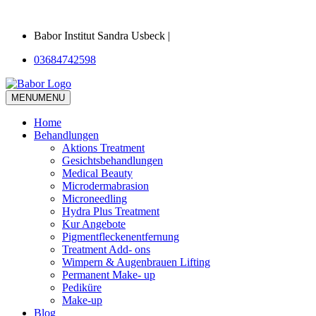
Babor Institut Sandra Usbeck |
03684742598
MENU
MENU
Home
Behandlungen
Aktions Treatment
Gesichtsbehandlungen
Medical Beauty
Microdermabrasion
Microneedling
Hydra Plus Treatment
Kur Angebote
Pigmentfleckenentfernung
Treatment Add- ons
Wimpern & Augenbrauen Lifting
Permanent Make- up
Pediküre
Make-up
Blog