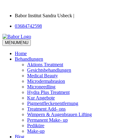
Babor Institut Sandra Usbeck |
03684742598
MENU
MENU
Home
Behandlungen
Aktions Treatment
Gesichtsbehandlungen
Medical Beauty
Microdermabrasion
Microneedling
Hydra Plus Treatment
Kur Angebote
Pigmentfleckenentfernung
Treatment Add- ons
Wimpern & Augenbrauen Lifting
Permanent Make- up
Pediküre
Make-up
Blog