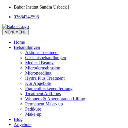
Babor Institut Sandra Usbeck |
03684742598
MENU
MENU
Home
Behandlungen
Aktions Treatment
Gesichtsbehandlungen
Medical Beauty
Microdermabrasion
Microneedling
Hydra Plus Treatment
Kur Angebote
Pigmentfleckenentfernung
Treatment Add- ons
Wimpern & Augenbrauen Lifting
Permanent Make- up
Pediküre
Make-up
Blog
Angebote