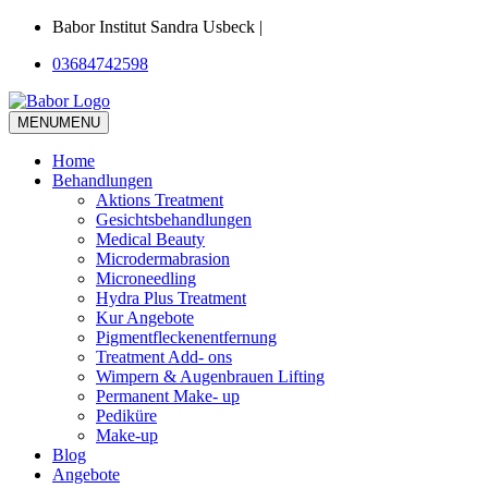
Babor Institut Sandra Usbeck |
03684742598
MENU
MENU
Home
Behandlungen
Aktions Treatment
Gesichtsbehandlungen
Medical Beauty
Microdermabrasion
Microneedling
Hydra Plus Treatment
Kur Angebote
Pigmentfleckenentfernung
Treatment Add- ons
Wimpern & Augenbrauen Lifting
Permanent Make- up
Pediküre
Make-up
Blog
Angebote