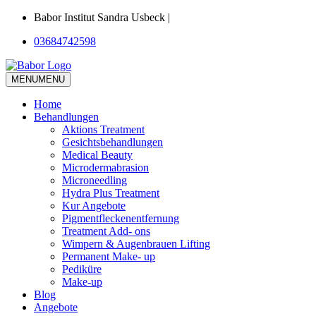
Babor Institut Sandra Usbeck |
03684742598
MENU
MENU
Home
Behandlungen
Aktions Treatment
Gesichtsbehandlungen
Medical Beauty
Microdermabrasion
Microneedling
Hydra Plus Treatment
Kur Angebote
Pigmentfleckenentfernung
Treatment Add- ons
Wimpern & Augenbrauen Lifting
Permanent Make- up
Pediküre
Make-up
Blog
Angebote