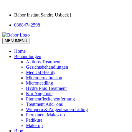
Babor Institut Sandra Usbeck |
03684742598
MENU
MENU
Home
Behandlungen
Aktions Treatment
Gesichtsbehandlungen
Medical Beauty
Microdermabrasion
Microneedling
Hydra Plus Treatment
Kur Angebote
Pigmentfleckenentfernung
Treatment Add- ons
Wimpern & Augenbrauen Lifting
Permanent Make- up
Pediküre
Make-up
Blog